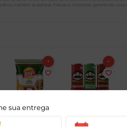
ática mantém as batatas frescas e crocantes, garantindo uma ex
ne sua entrega