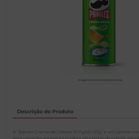
Imagens meramente ilustrativas
Descrição do Produto
A "Batata Creme de Cebola Pringles 141g" é um lanche cro
essa variação apresenta o sabor de creme de cebola, pro