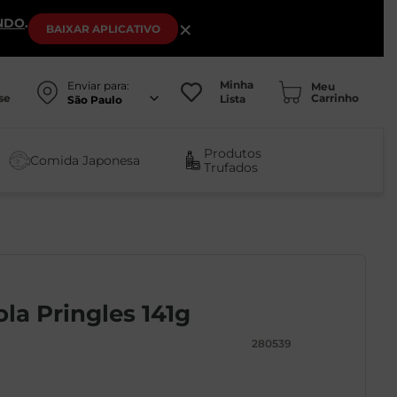
NDO
.
×
BAIXAR
APLICATIVO
Minha
Enviar para:
se
Lista
São Paulo
Produtos
Comida Japonesa
Trufados
la Pringles 141g
280539