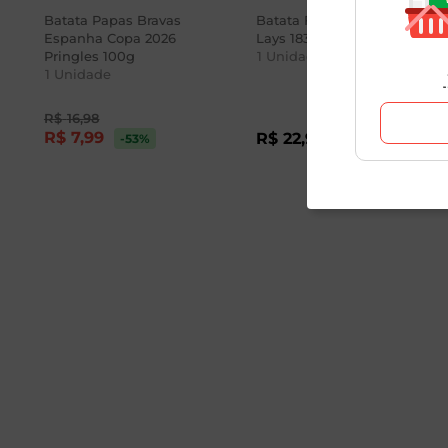
Batata Papas Bravas
Batata Frita Clássica
Espanha Copa 2026
Lays 183g
Pringles 100g
1
Unidade
1
Unidade
R$
16
,
98
R$
7
,
99
R$
22
,
98
-53
%