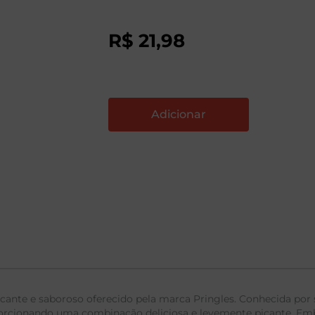
R$
21
,
98
cante e saboroso oferecido pela marca Pringles. Conhecida por
porcionando uma combinação deliciosa e levemente picante. Emb