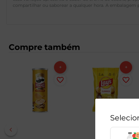
compartilhar ou saborear a qualquer hora. A embalagem pr
Compre também
Selecio