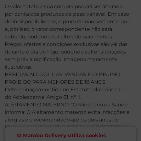
O valor total de sua compra poderá ser alterado
por conta dos produtos de peso variável. Em caso
de indisponibilidade, o produto não será entregue
e, por isso, o valor correspondente não será
cobrado, podendo ser alterado para menos.
Preços, ofertas e condições exclusivas são válidas
durante o dia de hoje, podendo sofrer alterações
sem prévia notificação. Imagens meramente
ilustrativas.
BEBIDAS ALCOÓLICAS: VENDAS E CONSUMO
PROIBIDO PARA MENORES DE 18 ANOS.
Determinação contida no Estatuto da Criança e
do Adolescente, Artigo 81. nº II.
ALEITAMENTO MATERNO: "O Ministério da Saúde
informa: O Aleitamento materno evita infecções e
alergias e é recomendado até os dois anos de
idade ou mais". Art. 4º, I - NBCAL, Lei 11.265/2006.
"O Ministério da Saúde informa: Após os seis
O Mambo Delivery utiliza cookies