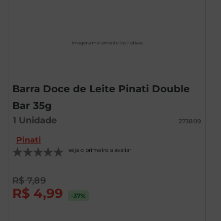
Imagens meramente ilustrativas
Barra Doce de Leite Pinati Double
Bar 35g
1
Unidade
273809
Pinati
seja o primeiro a avaliar
R$
7
,
89
R$
4
,
99
-37
%