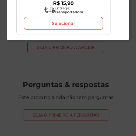
R$
15
,
90
Entrega:
Transportadora
Avaliações
Selecionar
Este produto ainda não tem avaliações
SEJA O PRIMEIRO A AVALIAR
Perguntas & respostas
Este produto ainda não tem perguntas
SEJA O PRIMEIRO A PERGUNTAR