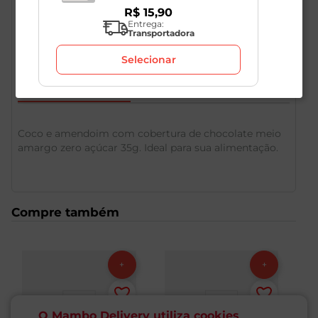
R$
15
,
90
Entrega:
Transportadora
Selecionar
Descrição do Produto
Coco e amendoim com cobertura de chocolate meio
amargo zero açúcar 35g. Ideal para sua alimentação.
Compre também
O Mambo Delivery utiliza cookies