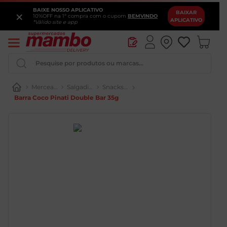
BAIXE NOSSO APLICATIVO
×
BAIXAR
10%OFF na 1ª compra com o cupom
BEMVINDO
APLICATIVO
*Válido site e app
Pesquise por produtos ou marcas...
Mercearia
Salgadinhos e Snacks
Snacks Saudáveis
Barra Coco Pinati Double Bar 35g
Iogurte
Queijo
Pao
Leite
Cerveja