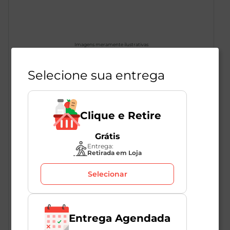
Imagens meramente ilustrativas
Selecione sua entrega
Barra Coco Pinati Double Bar 35g
1
Unidade
273811
Clique e Retire
Pinati
Grátis
Entrega:
Retirada em Loja
R$
8
,
19
R$
4
,
00
Selecionar
-52
%
Entrega Agendada