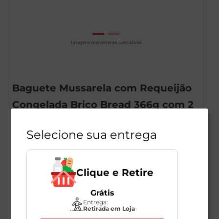
Imagens meramente ilustrativas
Baguete Mussarela com Requeijão
Congelada Brico Bread 366g com 2
Unidades
Selecione sua entrega
1
Unidade
286802
Brico Bread
Clique e Retire
Grátis
R$
17
,
49
Entrega:
Retirada em Loja