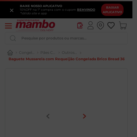
BAIXE NOSSO APLICATIVO
×
BAIXAR
10%OFF na 1ª compra com o cupom
BEMVINDO
APLICATIVO
*Válido site e app
Pesquise por produtos ou marcas...
Congelados e Sobremesas
Pães Congelados
Outros Pães
Baguete Mussarela com Requeijão Congelada Brico Bread 366g co
Iogurte
Queijo
Pao
Leite
Cerveja