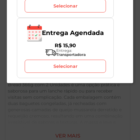
Selecionar
Entrega Agendada
R$
15
,
90
Entrega:
Transportadora
Descrição do Produto
Selecionar
A Baguete Mussarela com Requeijão Congelada Brico
Bread 366g com 2 Unidades é uma opção prática e
saborosa para um lanche rápido ou para receber
visitas sem complicação. Cada embalagem contém
duas baguetes congeladas, já recheadas com
generosas camadas de queijo mussarela derretido e
requeijão cremoso, resultando em uma combinação
irresistível de sabores e texturas. A massa é leve e
crocante por fora, macia por dentro, e o recheio de
queijo e requeijão gratinado durante o aquecimento,
VER MAIS