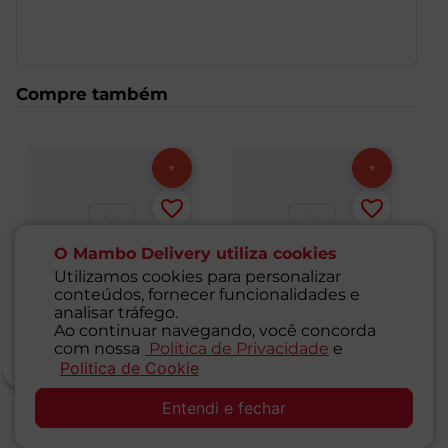
criando uma experiência indulgente. Prática, basta
aquecer no forno convencional, forno elétrico ou air
fryer por alguns minutos, sem necessidade de
descongelar previamente. Perfeita para o café da
manhã, lanche da tarde, acompanhamento de sopas e
Compre também
saladas, ou como uma refeição rápida e saborosa. A
embalagem de 366g (2 unidades) é ideal para
consumo individual ou para compartilhar.
O Mambo Delivery utiliza cookies
Utilizamos cookies para personalizar
conteúdos, fornecer funcionalidades e
analisar tráfego.
Ao continuar navegando, você concorda
com nossa
Politica de Privacidade
e
Politica de Cookie
SAC
Entendi e fechar
Pão Francês
Mini Pão Francês
Mi
Congelado Brico
Congelado Brico
M