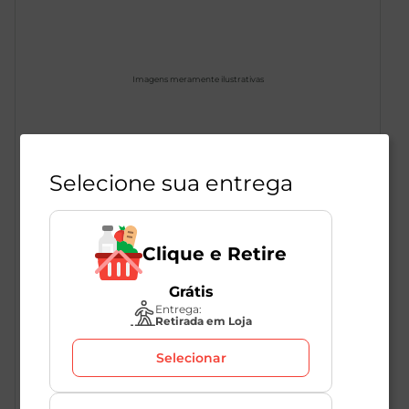
Imagens meramente ilustrativas
Amido de Milho Oferta Especial
Selecione sua entrega
Maizena 500g
1
Unidade
286292
Clique e Retire
Maizena
Grátis
Entrega:
Retirada em Loja
R$
16
,
49
Selecionar