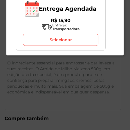
Entrega Agendada
R$
15
,
90
Entrega:
Transportadora
Selecionar
Descrição do Produto
O ingrediente essencial para engrossar e dar leveza a
suas receitas. O Amido de Milho Maizena 500g, em
edição oferta especial, é um produto puro e de
confiança para preparar mingaus, cremes, bolos,
panquecas e muito mais. Sua embalagem de 500g é
econômica e indispensável em qualquer despensa.
Compre também