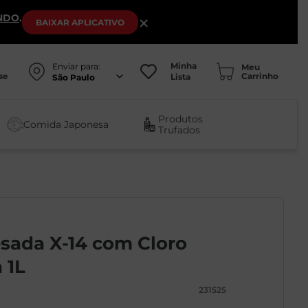
NDO
.
×
BAIXAR
APLICATIVO
Minha
Enviar para:
se
Lista
São Paulo
Produtos
Comida Japonesa
Trufados
sada X-14 com Cloro
 1L
231525