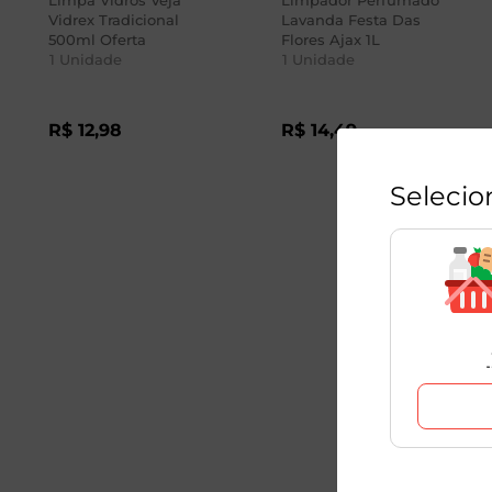
Limpa Vidros Veja
Limpador Perfumado
Vidrex Tradicional
Lavanda Festa Das
500ml Oferta
Flores Ajax 1L
1
Unidade
1
Unidade
R$
12
,
98
R$
14
,
49
Selecio