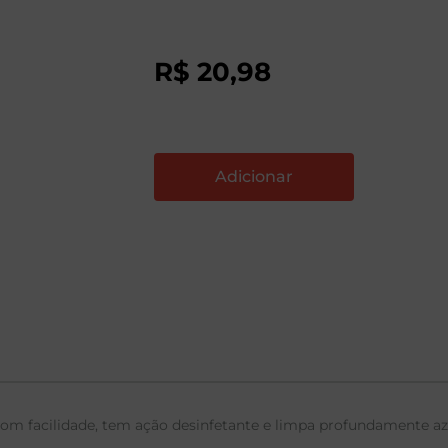
R$
20
,
98
om facilidade, tem ação desinfetante e limpa profundamente azu