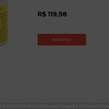
R$
119
,
98
a premium produzida na região da Borgonha, França, pela r
ncea), vinagre de vinho branco, água, sal e antioxidantes (bissu