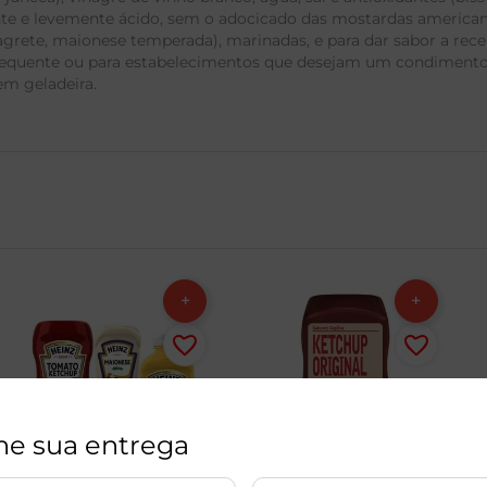
e e levemente ácido, sem o adocicado das mostardas americanas.
grete, maionese temperada), marinadas, e para dar sabor a rec
o frequente ou para estabelecimentos que desejam um condimento
em geladeira.
ne sua entrega