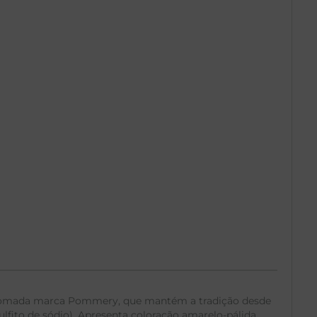
enomada marca Pommery, que mantém a tradição desde
lfito de sódio). Apresenta coloração amarelo-pálida,