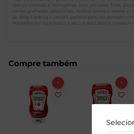
textura cremosa e homogênea, com um sabor forte, picant
carnes grelhadas, sanduíches, molhos (como o molho vina
de 250g é prática e versátil, perfeita para uso doméstic
Mantenha em local fresco e seco, e após aberto conserve 
Compre também
Selecio