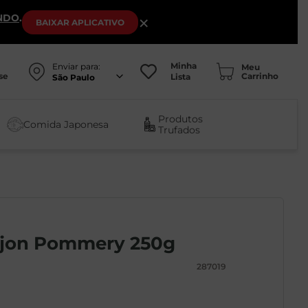
NDO
.
×
BAIXAR
APLICATIVO
Minha
Enviar para:
se
Lista
São Paulo
Produtos
Comida Japonesa
Trufados
ijon Pommery 250g
287019