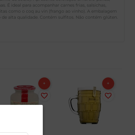
 É ideal para acompanhar carnes frias, salsichas,
eitas como o coq au vin (frango ao vinho). A embalagem
 de alta qualidade. Contém sulfitos. Não contém glúten.