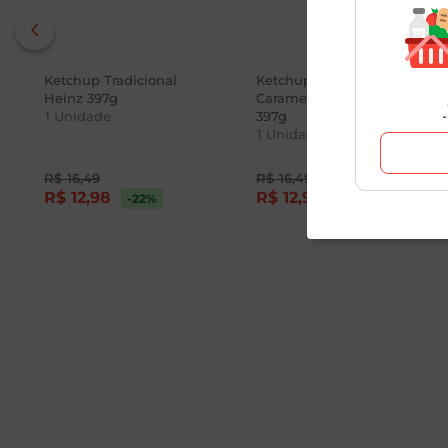
Ketchup Tradicional
Ketchup Bacon e Cebola
Heinz 397g
Caramelizada Heinz
1
Unidade
397g
1
Unidade
R$
16
,
49
R$
16
,
49
R$
12
,
98
R$
12
,
98
-22
%
-22
%