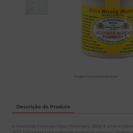
Imagens meramente ilustrativas
Descrição do Produto
A Mostarda Francesa Dijon Pommery 250g é uma mostard
1632. Elaborada com grãos de mostarda marrom (Brassica ju