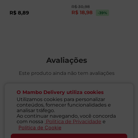
R$
30
,
98
R$
18
,
98
R$
8
,
89
R
-39
%
Avaliações
Este produto ainda não tem avaliações
SEJA O PRIMEIRO A AVALIAR
O Mambo Delivery utiliza cookies
Utilizamos cookies para personalizar
conteúdos, fornecer funcionalidades e
analisar tráfego.
Ao continuar navegando, você concorda
com nossa
Politica de Privacidade
e
Perguntas & respostas
Politica de Cookie
SAC