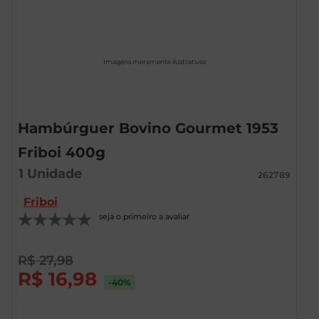
Imagens meramente ilustrativas
Hambúrguer Bovino Gourmet 1953
Friboi 400g
1
Unidade
262789
Friboi
seja o primeiro a avaliar
R$
27
,
98
R$
16
,
98
-40
%