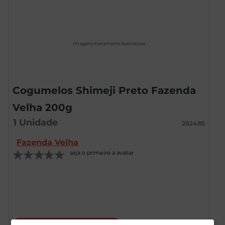
Imagens meramente ilustrativas
Cogumelos Shimeji Preto Fazenda
Velha 200g
1
Unidade
282485
Fazenda Velha
seja o primeiro a avaliar