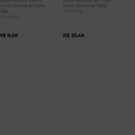
Sardinha com Óleo e
Atum Pedaços em Óleo
Sar
Limão Gomes da Costa
Tours Conservas 180g
Ram
125g
1
Unidade
1
Un
1
Unidade
Pr
R$
9
,
09
R$
33
,
49