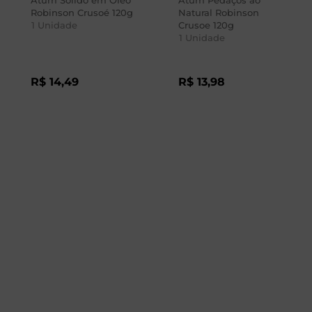
Atum Sólido em Óleo
Atum Pedaços ao
Robinson Crusoé 120g
Natural Robinson
1
Unidade
Crusoe 120g
1
Unidade
R$
14
,
49
R$
13
,
98