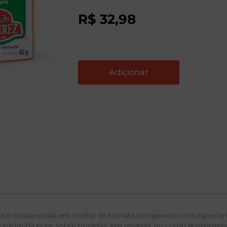
R$
32
,
98
as e conservadas em molho de tomate temperado com especiarias
r consumida pura, sobre torradas, em massas, ou como acompanha