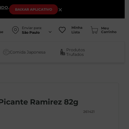
NDO
.
×
BAIXAR
APLICATIVO
Minha
Enviar para:
se
Lista
São Paulo
Produtos
Comida Japonesa
Trufados
Picante Ramirez 82g
261421