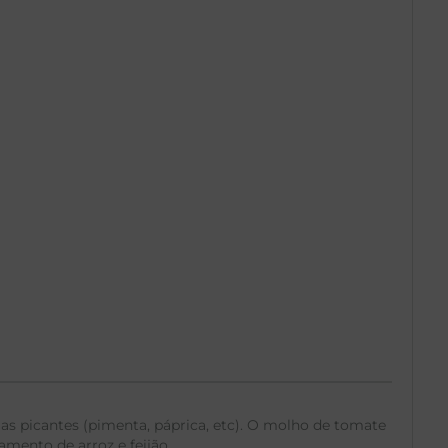
 picantes (pimenta, páprica, etc). O molho de tomate
mento de arroz e feijão.