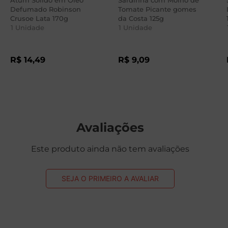
Atum Sólido em Óleo
Sardinha com Molho de
Defumado Robinson
Tomate Picante gomes
Crusoe Lata 170g
da Costa 125g
1
Unidade
1
Unidade
R$
14
,
49
R$
9
,
09
Avaliações
Este produto ainda não tem avaliações
SEJA O PRIMEIRO A AVALIAR