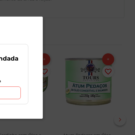
ndada
a