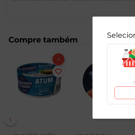
Selecio
Compre também