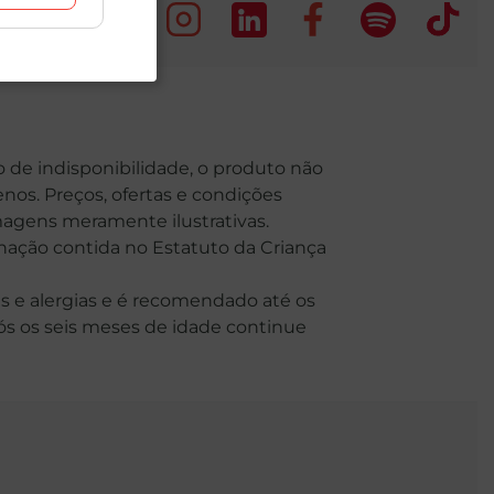
o de indisponibilidade, o produto não
nos. Preços, ofertas e condições
Imagens meramente ilustrativas.
o contida no Estatuto da Criança
 e alergias e é recomendado até os
Após os seis meses de idade continue