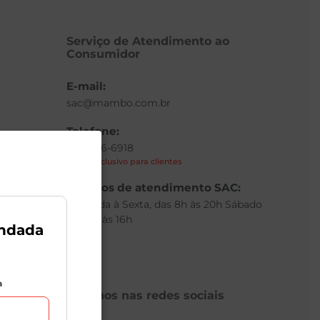
Serviço de Atendimento ao
Consumidor
E-mail:
sac@mambo.com.br
Telefone:
(11) 3336-6918
Canal exclusivo para clientes
to
Horários de atendimento SAC:
Segunda à Sexta, das 8h às 20h Sábado
das 8h às 16h
ndada
a
Siga-nos nas redes sociais