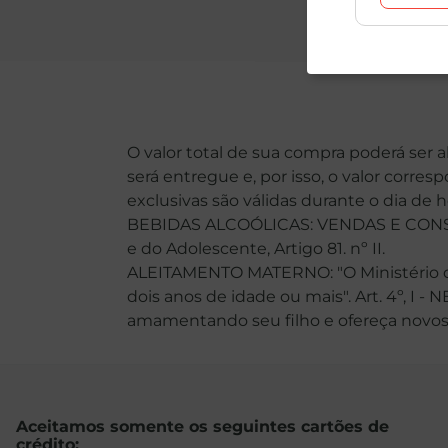
O valor total de sua compra poderá ser 
será entregue e, por isso, o valor corre
exclusivas são válidas durante o dia de 
BEBIDAS ALCOÓLICAS: VENDAS E CONSU
e do Adolescente, Artigo 81. nº II.
ALEITAMENTO MATERNO: "O Ministério da
dois anos de idade ou mais". Art. 4º, I -
amamentando seu filho e ofereça novos ali
Aceitamos somente os seguintes cartões de
crédito: