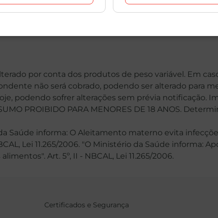
alterado por conta dos produtos de peso variável. Em cas
spondente não será cobrado, podendo ser alterado para me
hoje, podendo sofrer alterações sem prévia notificação. 
MO PROIBIDO PARA MENORES DE 18 ANOS. Determinaçã
 Saúde informa: O Aleitamento materno evita infecções
 NBCAL, Lei 11.265/2006. "O Ministério da Saúde informa: 
mentos". Art. 5º, II - NBCAL, Lei 11.265/2006.
Certificados e Segurança