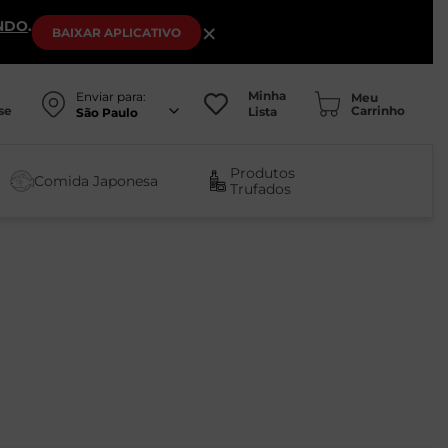
NDO
.
×
BAIXAR
APLICATIVO
Minha
Enviar para:
se
Lista
São Paulo
Produtos
Comida Japonesa
Trufados
D