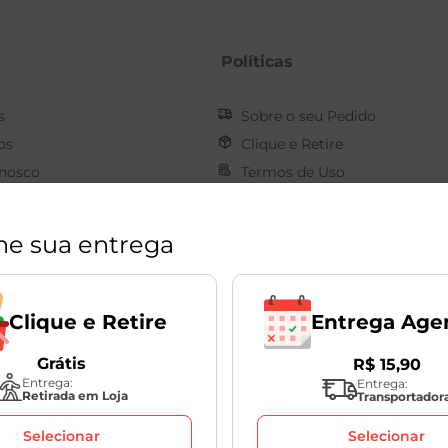
Políticas
s
Sobre o seu Pedido
os
Clique e Retire
onosco
Termos de Uso
Pagamento
Privacidade
e Transparência
Devoluções
ne sua entrega
Cancelamento e Ressarcimen
Dúvidas Frequentes
Entrega Age
Clique e Retire
Grátis
R$
15
,
90
Entrega:
Entrega:
Retirada em Loja
Transportador
Selecionar
Selecionar