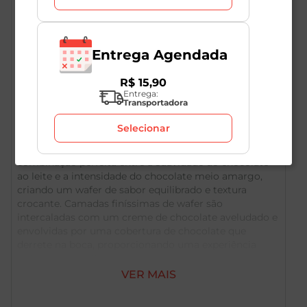
Entrega Agendada
R$
15
,
90
Entrega:
Transportadora
Descrição do Produto
Selecionar
O Wafer Chocolate ao Leite Dark E. Wedel 47g é uma
combinação perfeita entre a suavidade do chocolate
ao leite e a intensidade do chocolate meio amargo,
criando um wafer de sabor equilibrado e textura
crocante. Camadas finíssimas de wafer são
intercaladas com um creme de chocolate aveludado e
envolvidas por uma cobertura de chocolate que
derrete na boca, proporcionando uma experiência
indulgente e sofisticada. A tradicional marca polonesa
E. Wedel, com mais de 170 anos de história, garante a
VER MAIS
qualidade e o sabor autêntico deste snack premium. A
embalagem de 47g é prática e ideal para um lanche