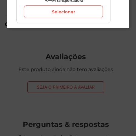
Transportadora
panificação característico do método tradicional. Em
boca, é seco, leve e equilibrado, com acidez
Selecionar
refrescante, corpo médio e um final limpo e
persistente. Perfeito para ser servido entre 6°C e 8°C
Compre também
como aperitivo, harmoniza com frutos do mar, peixes
grelhados, saladas, queijos leves e pratos da culinária
mediterrânea. Uma excelente opção para celebrar
ocasiões especiais, com a qualidade e o charme dos
espumantes espanhóis.
Avaliações
Este produto ainda não tem avaliações
SEJA O PRIMEIRO A AVALIAR
Perguntas & respostas