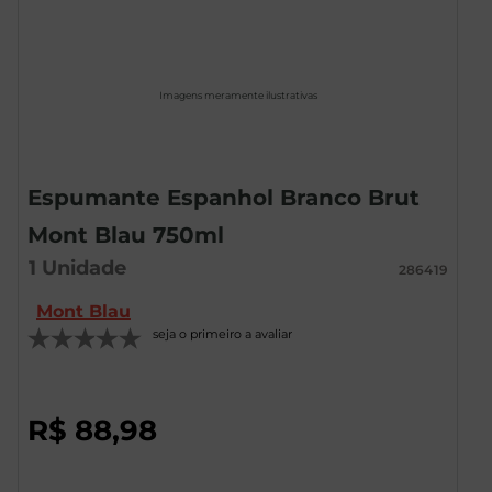
Imagens meramente ilustrativas
Espumante Espanhol Branco Brut
Mont Blau 750ml
1
Unidade
286419
Mont Blau
seja o primeiro a avaliar
R$
88
,
98