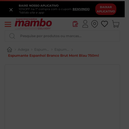
BAIXE NOSSO APLICATIVO
×
BAIXAR
10%OFF na 1ª compra com o cupom
BEMVINDO
APLICATIVO
*Válido site e app
Pesquise por produtos ou marcas...
Adega
Espumantes
Espumante
Espumante Espanhol Branco Brut Mont Blau 750ml
Queijo
Iogurte
Pao
Leite
Cerveja