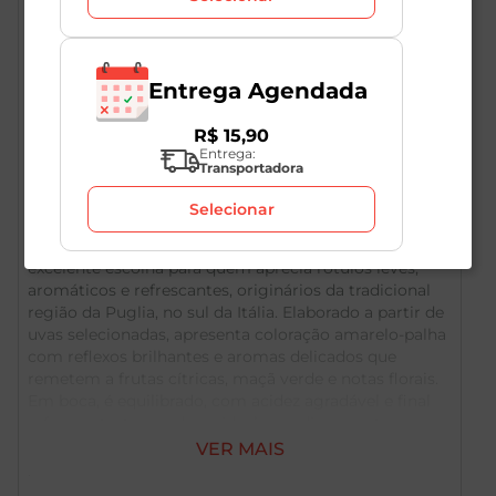
Entrega Agendada
R$
15
,
90
Entrega:
Transportadora
Descrição do Produto
Selecionar
O Vinho Italiano Branco Puglia Miluna é uma
excelente escolha para quem aprecia rótulos leves,
aromáticos e refrescantes, originários da tradicional
região da Puglia, no sul da Itália. Elaborado a partir de
uvas selecionadas, apresenta coloração amarelo-palha
com reflexos brilhantes e aromas delicados que
remetem a frutas cítricas, maçã verde e notas florais.
Em boca, é equilibrado, com acidez agradável e final
refrescante, tornando-se ideal para dias quentes ou
momentos descontraídos. Versátil, harmoniza
VER MAIS
perfeitamente com peixes, frutos do mar, saladas,
queijos leves e pratos da culinária mediterrânea. Pode