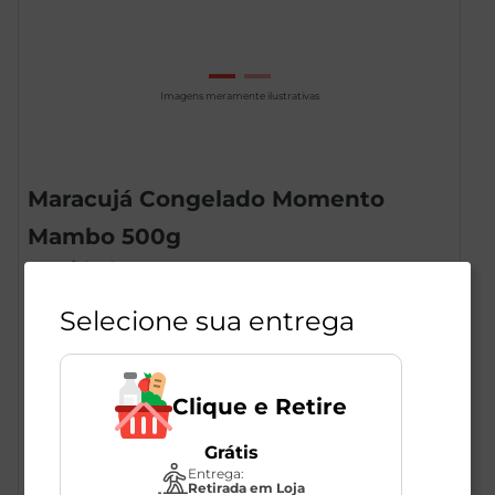
Imagens meramente ilustrativas
Maracujá Congelado Momento
Mambo 500g
1
Unidade
283686
Momento Mambo
Selecione sua entrega
R$
29
,
49
R$
22
,
98
Clique e Retire
-23
%
Grátis
Entrega:
Retirada em Loja