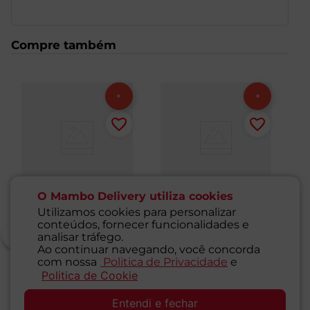
Compre também
O Mambo Delivery utiliza cookies
Utilizamos cookies para personalizar
conteúdos, fornecer funcionalidades e
analisar tráfego.
Ao continuar navegando, você concorda
com nossa
Politica de Privacidade
e
Morangos Congelados
Frutas Vermelhas
Mi
Politica de Cookie
SAC
Momento Mambo
Congeladas Momento
V
1,02kg
Mambo 500g
Co
Entendi e fechar
1
Unidade
1
Unidade
4
1