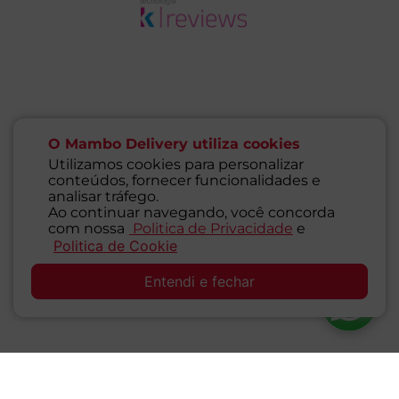
Avaliações
Este produto ainda não tem avaliações
O Mambo Delivery utiliza cookies
SEJA O PRIMEIRO A AVALIAR
Utilizamos cookies para personalizar
conteúdos, fornecer funcionalidades e
analisar tráfego.
Ao continuar navegando, você concorda
com nossa
Politica de Privacidade
e
Politica de Cookie
SAC
Perguntas & respostas
Entendi e fechar
Este produto ainda não tem perguntas
SEJA O PRIMEIRO A PERGUNTAR