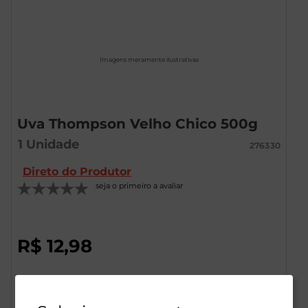
Imagens meramente ilustrativas
Uva Thompson Velho Chico 500g
1
Unidade
276330
Direto do Produtor
seja o primeiro a avaliar
R$
12
,
98