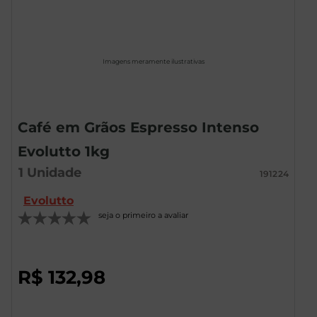
Imagens meramente ilustrativas
Café em Grãos Espresso Intenso
Evolutto 1kg
1
Unidade
191224
Evolutto
seja o primeiro a avaliar
R$
132
,
98