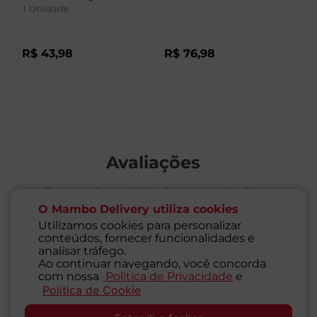
1
Unidade
1
R$
43
,
98
R$
76
,
98
R
Avaliações
Este produto ainda não tem avaliações
O Mambo Delivery utiliza cookies
Utilizamos cookies para personalizar
SEJA O PRIMEIRO A AVALIAR
conteúdos, fornecer funcionalidades e
analisar tráfego.
Ao continuar navegando, você concorda
com nossa
Politica de Privacidade
e
Politica de Cookie
SAC