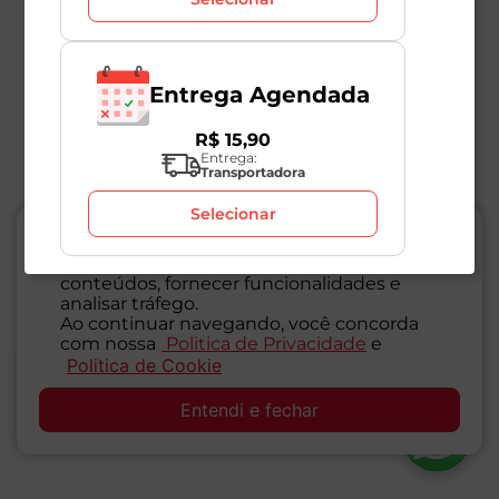
Entrega Agendada
R$
15
,
90
Entrega:
Transportadora
Selecionar
O Mambo Delivery utiliza cookies
Utilizamos cookies para personalizar
conteúdos, fornecer funcionalidades e
analisar tráfego.
Ao continuar navegando, você concorda
com nossa
Politica de Privacidade
e
Politica de Cookie
SAC
Entendi e fechar