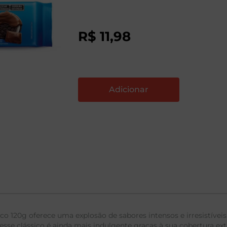
R$
11
,
98
 120g oferece uma explosão de sabores intensos e irresistíveis
sse clássico é ainda mais indulgente graças à sua cobertura e