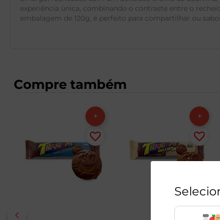
experiência única, combinando o contraste entre o reche
embalagem de 120g, é perfeito para compartilhar ou sabo
Compre também
Selecio