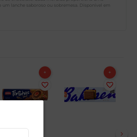
omo um lanche saboroso ou sobremesa. Disponível em