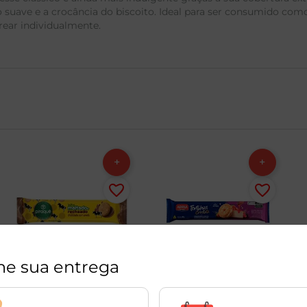
io suave e a crocância do biscoito. Ideal para ser consumido c
rear individualmente.
ne sua entrega