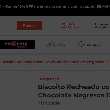
 – Ganhe 10% OFF na primeira compra com o cupom
BEMVI
.
Lista
Entre ou 
Cadastre-
Rápida
Ofertas
Churrasco
Biscoito Recheado com Cobetura de Chocolate Negresco 12
Negresco
Biscoito Recheado c
Chocolate Negresco 
1
Unidade