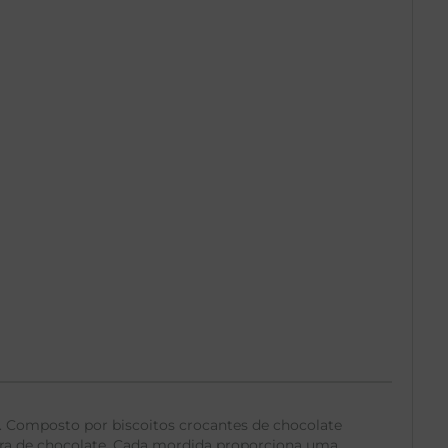
. Composto por biscoitos crocantes de chocolate
xtra de chocolate. Cada mordida proporciona uma