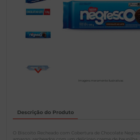
Imagens meramente ilustrativas
Descrição do Produto
O Biscoito Recheado com Cobertura de Chocolate Negresco
amargo, recheados com um delicioso creme de baunilha, e