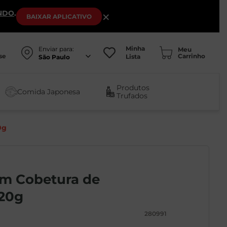
NDO
.
×
BAIXAR
APLICATIVO
Minha
Enviar para:
se
Lista
São Paulo
Produtos
Comida Japonesa
Trufados
0g
om Cobetura de
120g
280991