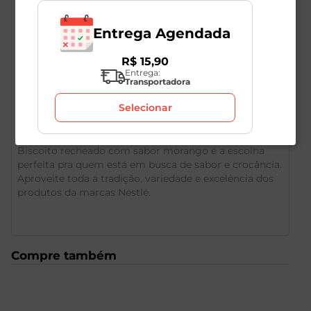
Entrega Agendada
R$
15
,
90
Entrega:
Transportadora
Descrição do Produto
Selecionar
Biscoito recheado com sabor morango é a escolha
perfeita pra quem está em busca de sabor e crocância.
Aproveite toda a tradição, variedade e excelência dos
produtos da marcas Nestlé.
Compre também