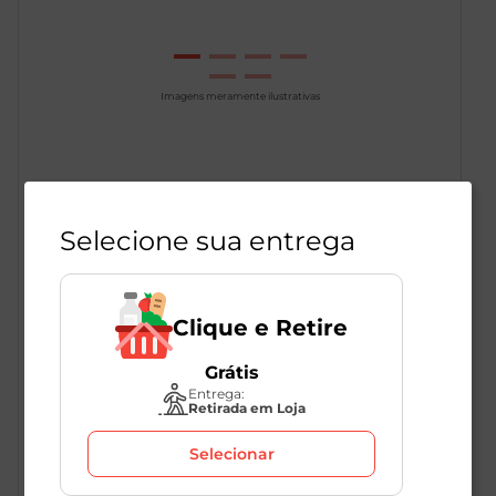
Imagens meramente ilustrativas
Biscoito Recheado Morango
Negresco 90g
Selecione sua entrega
1
Unidade
275269
Negresco
Clique e Retire
Grátis
Entrega:
R$
4
,
59
Retirada em Loja
Selecionar