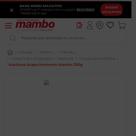
BAIXE NOSSO APLICATIVO
×
BAIXAR
10%OFF na 1ª compra com o cupom
BEMVINDO
APLICATIVO
*Válido site e app
Pesquise por produtos ou marcas...
Mercearia
Conservas e Enlatados
Azeitona
Azeitona Azapa Momento Mambo 350g
Iogurte
Queijo
Pao
Leite
Cerveja