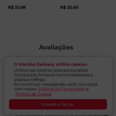
R$
51
,
98
R$
33
,
49
R
Avaliações
Este produto ainda não tem avaliações
O Mambo Delivery utiliza cookies
SEJA O PRIMEIRO A AVALIAR
Utilizamos cookies para personalizar
conteúdos, fornecer funcionalidades e
analisar tráfego.
Ao continuar navegando, você concorda
com nossa
Politica de Privacidade
e
Politica de Cookie
SAC
Perguntas & respostas
Entendi e fechar
Este produto ainda não tem perguntas