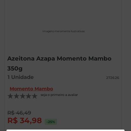
Imagens meramente ilustrativas
Azeitona Azapa Momento Mambo
350g
1
Unidade
272626
Momento Mambo
seja o primeiro a avaliar
R$
46
,
49
R$
34
,
98
-25
%