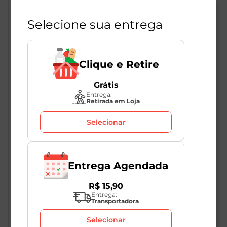
Selecione sua entrega
Clique e Retire
Grátis
Descrição do Produto
Entrega:
Retirada em Loja
Selecionar
Azeitona Azapa Momento Mambo 350g
A Azapa é uma Azeitona Premium de sabor levemente
amarga, característico de fruta madura. Ela é ideal
para ser consumida como aperitivo, mas também é
Entrega Agendada
uma delícia em pratos como bacalhau, frutos do mar
e saladas.
R$
15
,
90
Entrega:
Transportadora
Selecionar