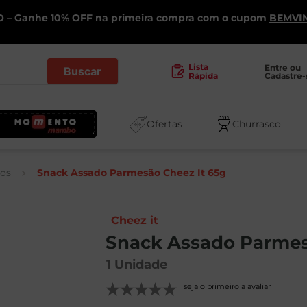
 – Ganhe 10% OFF na primeira compra com o cupom
BEMVI
.
Lista
Entre ou 
Cadastre-
Rápida
Ofertas
Churrasco
hos
Snack Assado Parmesão Cheez It 65g
Cheez it
Snack Assado Parmes
1
Unidade
seja o primeiro a avaliar