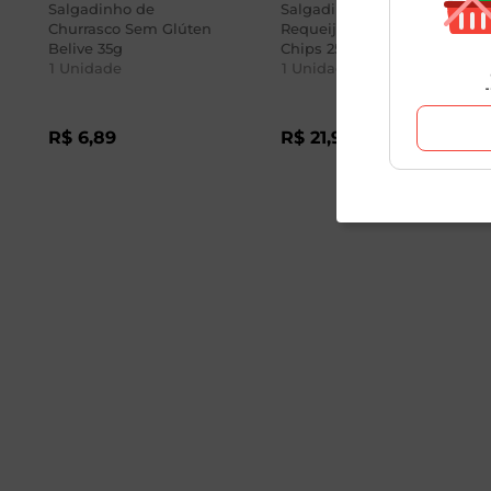
Salgadinho de
Salgadinho Onda
Churrasco Sem Glúten
Requeijão Cheetos Elma
Belive 35g
Chips 250g
1
Unidade
1
Unidade
R$
6
,
89
R$
21
,
98