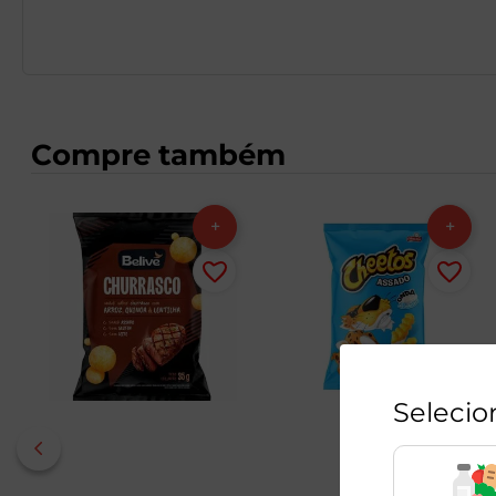
Compre também
Selecio