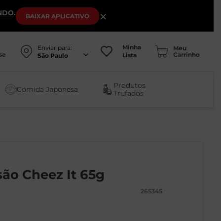
NDO
.
×
BAIXAR
APLICATIVO
Minha
Enviar para:
se
Lista
São Paulo
Produtos
Comida Japonesa
Trufados
ão Cheez It 65g
265345