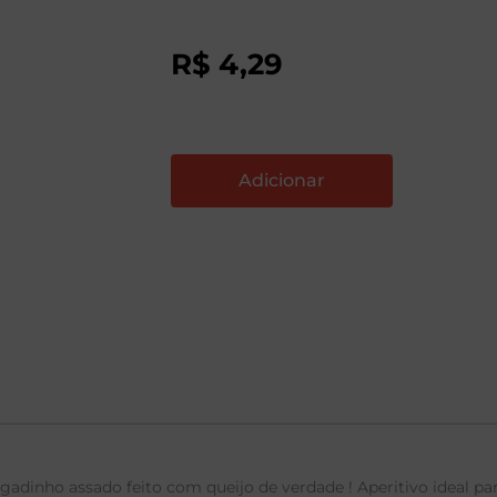
R$
4
,
29
gadinho assado feito com queijo de verdade ! Aperitivo ideal pa