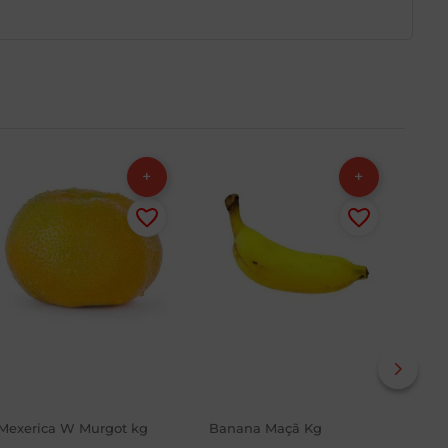
Mexerica W Murgot kg
Banana Maçã Kg
Uva
Mim