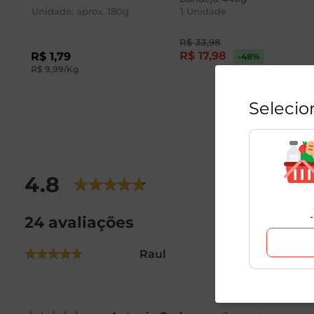
Unidade: aprox.
180
g
1
Unidade
R$
33
,
98
R$
17
,
98
R$
1
,
79
-48
%
R$
9
,
99
/Kg
Selecio
4.8
24 avaliações
Raul
2 anos atrás