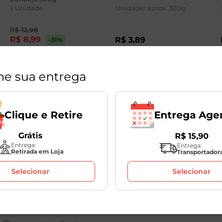
1
Unidade
Unidade: aprox.
300
g
R$
12
,
98
R$
8
,
99
R$
3
,
89
-31
%
R$
12
,
98
/Kg
ne sua entrega
Avaliações
Entrega Age
Clique e Retire
Grátis
R$
15
,
90
Entrega:
Entrega:
Retirada em Loja
Transportador
Selecionar
Selecionar
comprador verificado