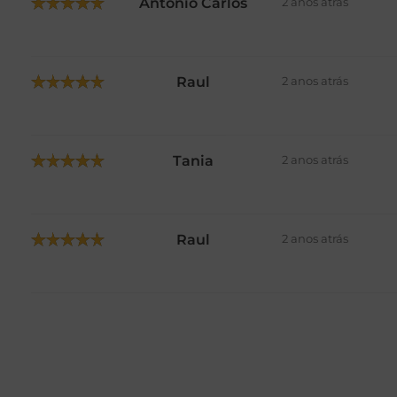
Antonio Carlos
2 anos atrás
Raul
2 anos atrás
Tania
2 anos atrás
Raul
2 anos atrás