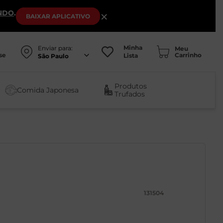
NDO
.
×
BAIXAR
APLICATIVO
Minha
Enviar para:
se
Lista
São Paulo
Produtos
Comida Japonesa
Trufados
131504