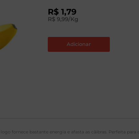
R$
1
,
79
R$
9
,
99
/Kg
logo fornece bastante energia e afasta as cãibras. Perfeita para