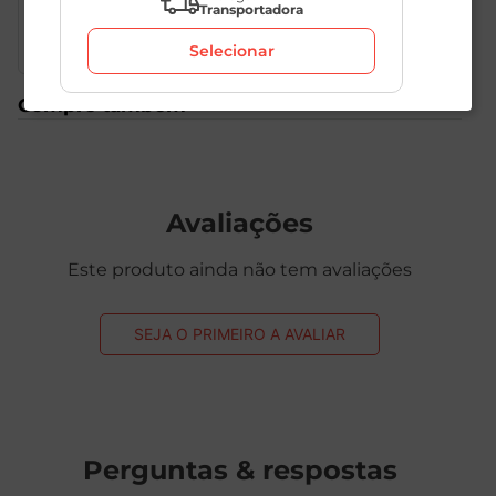
saudável.
Transportadora
Selecionar
Compre também
Avaliações
Este produto ainda não tem avaliações
SEJA O PRIMEIRO A AVALIAR
Perguntas & respostas