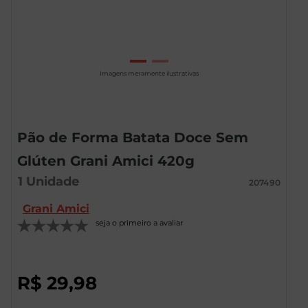
Imagens meramente ilustrativas
Pão de Forma Batata Doce Sem
Glúten Grani Amici 420g
1
Unidade
207490
Grani Amici
seja o primeiro a avaliar
R$
29
,
98