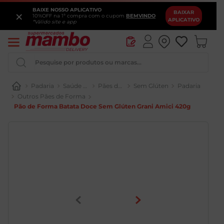
BAIXE NOSSO APLICATIVO
×
BAIXAR
10%OFF na 1ª compra com o cupom
BEMVINDO
APLICATIVO
*Válido site e app
Pesquise por produtos ou marcas...
Padaria
Saúde e Bem-Estar
Pães de Forma
Sem Glúten
Padaria
Outros Pães de Forma
Iogurte
Pão de Forma Batata Doce Sem Glúten Grani Amici 420g
Queijo
Pao
Leite
Cerveja