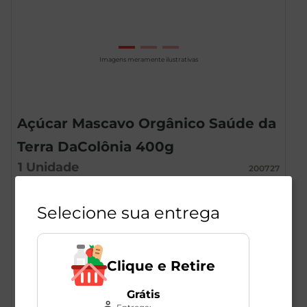
Imagens meramente ilustrativas
Açúcar Mascavo Orgânico Saúde da
Terra DaColônia 400g
1
Unidade
200727
DaColônia
Selecione sua entrega
R$
14
,
49
Clique e Retire
Grátis