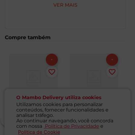
caramelizado e textura granulada, é ideal para adoçar
VER MAIS
bebidas quentes e frias, além de ser amplamente
utilizado no preparo de bolos, biscoitos, pães,
sobremesas, caldas, geleias e receitas caseiras. Sua
versatilidade permite substituir outros tipos de açúcar
em diferentes preparações, agregando um toque
Compre também
especial ao resultado final.
O Mambo Delivery utiliza cookies
Utilizamos cookies para personalizar
conteúdos, fornecer funcionalidades e
analisar tráfego.
Ao continuar navegando, você concorda
com nossa
Politica de Privacidade
e
Politica de Cookie
SAC
Açúcar Mascavo
Açúcar Mascavo
A