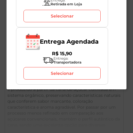
Entrega:
Retirada em Loja
Selecionar
Certificados
Ver todos
ORGÂNICO
Entrega Agendada
R$
15
,
90
Entrega:
Transportadora
Descrição do Produto
Selecionar
O Açúcar Mascavo Orgânico Saúde da Terra DaColônia
é produzido a partir da cana-de-açúcar cultivada em
sistema orgânico, preservando características naturais
que conferem sabor marcante, coloração
característica e aroma agradável. Por passar por um
processo menos refinado em comparação aos
açúcares convencionais, mantém o perfil autêntico da
cana, sendo uma excelente opção para diversas
aplicações culinárias. Com sabor levemente