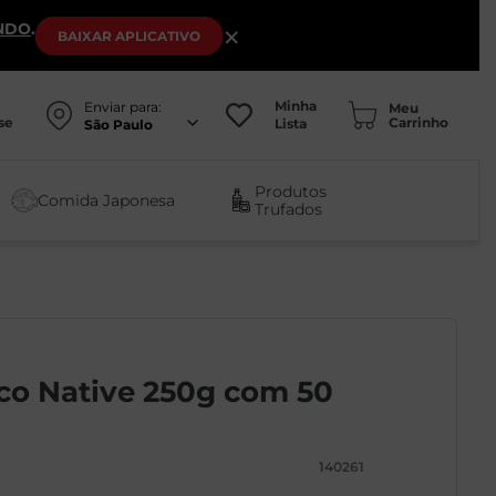
NDO
.
×
BAIXAR
APLICATIVO
Minha
Enviar para:
se
Lista
São Paulo
Produtos
Comida Japonesa
Trufados
ico Native 250g com 50
140261