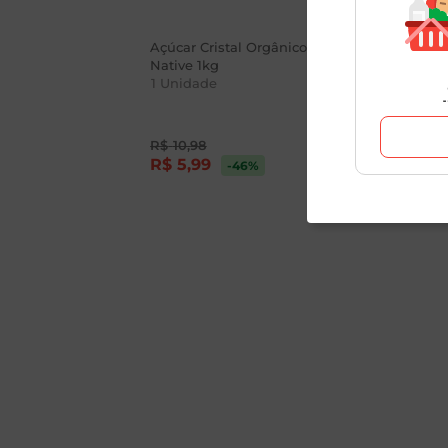
Açúcar Cristal Orgânico
Açúcar Crist
Native 1kg
1
Unidade
1
Unidade
R$
10
,
98
R$
5
,
99
R$
4
,
39
-46
%