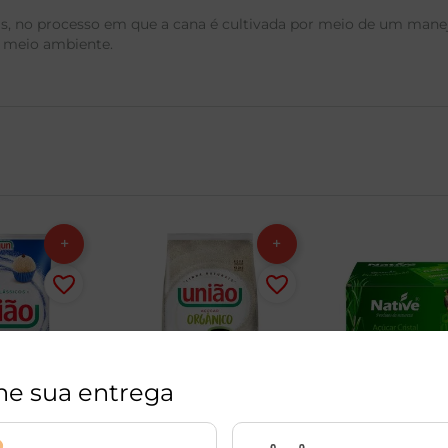
is, no processo em que a cana é cultivada por meio de um manej
o meio ambiente.
ne sua entrega