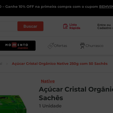
 – Ganhe 10% OFF na primeira compra com o cupom
BEMVI
.
Lista
Entre ou 
Cadastre-
Rápida
Ofertas
Churrasco
al
Açúcar Cristal Orgânico Native 250g com 50 Sachês
Native
Açúcar Cristal Orgân
Sachês
1
Unidade