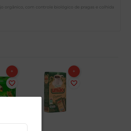
o orgânico, com controle biológico de pragas e colhida