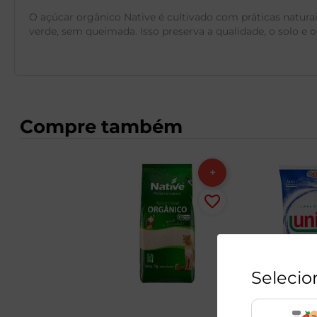
O açúcar orgânico Native é cultivado com práticas natura
verde, sem queimada. Isso preserva a qualidade, o solo e 
Compre também
Selecio