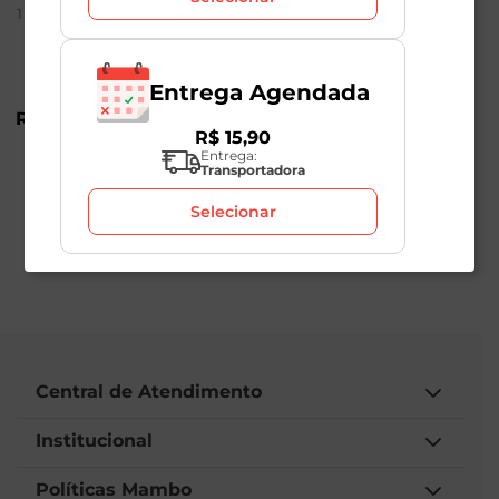
1
Unidade
1
Unidade
Produto Indisponível
Entrega Agendada
R$
24
,
98
R$
15
,
90
Entrega:
Transportadora
Selecionar
Central de Atendimento
Institucional
Políticas Mambo