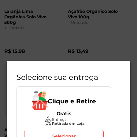
Laranja Lima
Açafrão Orgânico Solo
Orgânica Solo Vivo
Vivo 100g
500g
1
Unidade
1
Unidade
R$
15
,
98
R$
13
,
49
Selecione sua entrega
Clique e Retire
Grátis
Entrega:
Retirada em Loja
Abacaxi Orgânico
Espinafre Orgânico
Solo Vivo
Solo Vivo
Selecionar