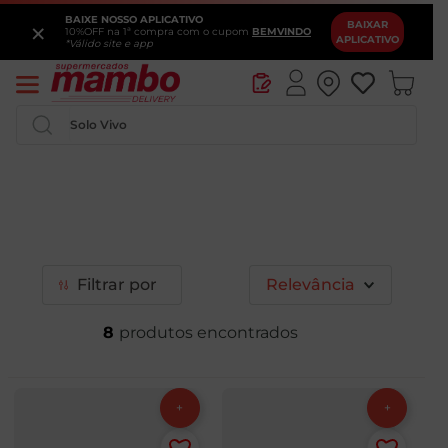
BAIXE NOSSO APLICATIVO
×
BAIXAR
10%OFF na 1ª compra com o cupom
BEMVINDO
APLICATIVO
*Válido site e app
Pesquise por produtos ou marcas...
Filtrar
Relevância
8