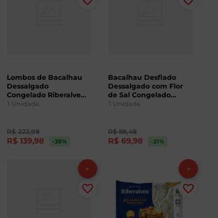
Lombos de Bacalhau
Bacalhau Desfiado
Dessalgado
Dessalgado com Flor
Congelado Riberalves
de Sal Congelado
800g
Riberalves 400g
1
Unidade
1
Unidade
R$
222
,
98
R$
88
,
49
R$
139
,
98
R$
69
,
98
-38
%
-21
%