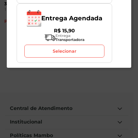
300g
Riberalves 256g
1
Unidade
1
Unidade
Entrega Agendada
Produto Indisponível
Produto Indisponível
R$
15
,
90
Entrega:
Transportadora
Selecionar
Central de Atendimento
Institucional
Políticas Mambo