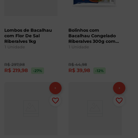
Lombos de Bacalhau
Bolinhos com
com Flor De Sal
Bacalhau Congelado
Riberalves 1kg
Riberalves 300g com
10 Unidades
1
Unidade
1
Unidade
R$
297
,
98
R$
44
,
98
R$
219
,
98
R$
39
,
98
-27
%
-12
%