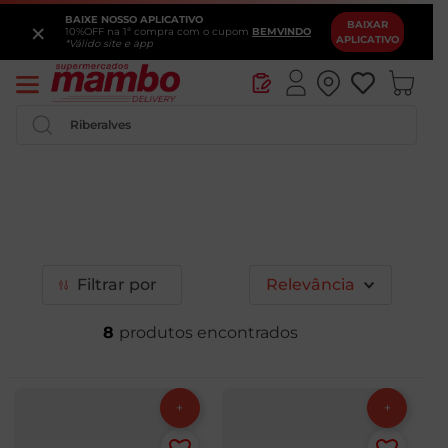
BAIXE NOSSO APLICATIVO
×
BAIXAR
10%OFF na 1ª compra com o cupom
BEMVINDO
APLICATIVO
*Válido site e app
Pesquise por produtos ou marcas...
Filtrar
Relevância
8