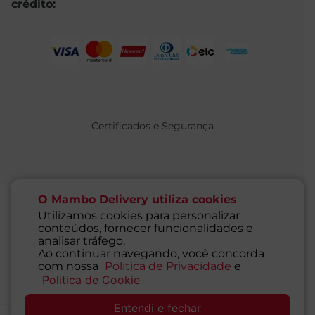
crédito:
Certificados e Segurança
O Mambo Delivery utiliza cookies
Utilizamos cookies para personalizar
conteúdos, fornecer funcionalidades e
@ 2021 MAMBO - TODOS OS DIREITOS RESERVADOS
analisar tráfego.
Supermercados Mambo Ltda.
Ao continuar navegando, você concorda
CNPJ: 71.676.316/0001-46 - Inscrição Estadual: 116.827.781.117
com nossa
Politica de Privacidade
e
Endereço: Rua Guaipá, 255 - Vila Leopoldina - São Paulo - SP -
Politica de Cookie
SAC
05089-001
Entendi e fechar