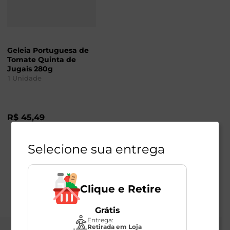
Geleia Portuguesa de
Tomate Quinta de
Jugais 280g
1
Unidade
R$
45
,
49
Selecione sua entrega
Clique e Retire
Grátis
Entrega:
Retirada em Loja