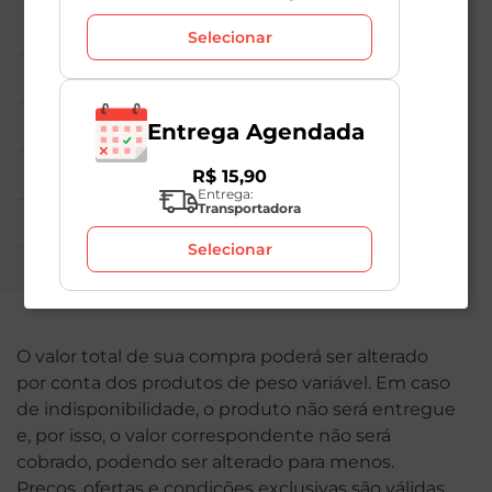
Central de Atendimento
Selecionar
Institucional
Políticas Mambo
Entrega Agendada
Atedimento ao Consumidor
R$
15
,
90
Entrega:
Transportadora
Nossas Redes
Selecionar
O valor total de sua compra poderá ser alterado
por conta dos produtos de peso variável. Em caso
de indisponibilidade, o produto não será entregue
e, por isso, o valor correspondente não será
cobrado, podendo ser alterado para menos.
Preços, ofertas e condições exclusivas são válidas