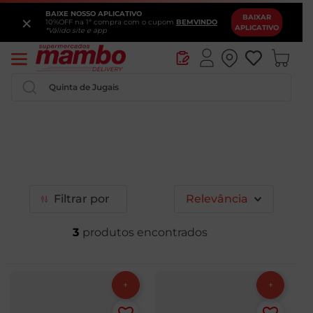
BAIXE NOSSO APLICATIVO
×
BAIXAR
10%OFF na 1ª compra com o cupom
BEMVINDO
APLICATIVO
*Válido site e app
Pesquise por produtos ou marcas...
Filtrar
Relevância
3