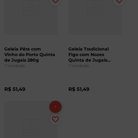
Geleia Pêra com
Geleia Tradicional
Vinho do Porto Quinta
Figo com Nozes
de Jugais 280g
Quinta de Jugais
280g
1
Unidade
1
Unidade
R$
51
,
49
R$
51
,
49