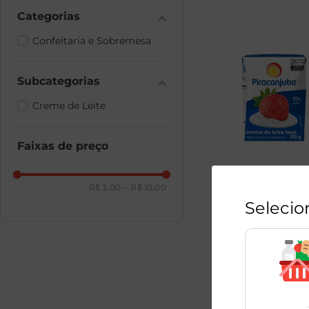
Confeitaria e Sobremesa
Creme de Leite
Faixas de preço
Creme de Leite
R$ 3,00
–
R$ 10,00
Piracanjuba 200g
Selecio
1
Unidade
R$
3
,
79