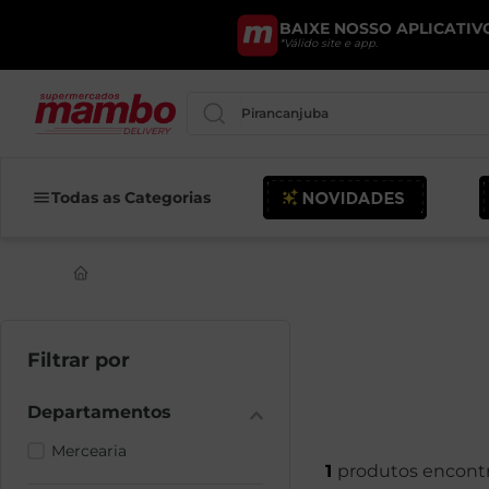
BAIXE NOSSO APLICATIVO
*Válido site e app.
Pesquise por produtos ou marcas..
Todas as Categorias
Mercearia
1