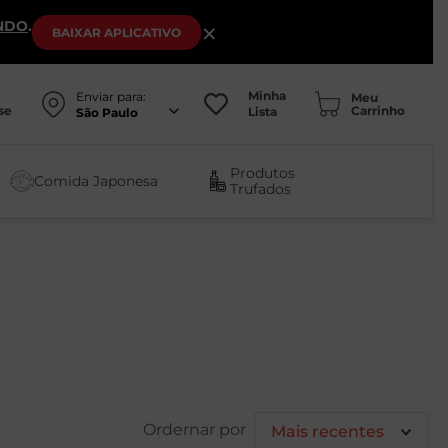
NDO
.
×
BAIXAR
APLICATIVO
Minha
Enviar para:
se
Lista
São Paulo
Produtos
Comida Japonesa
Trufados
Mais recentes