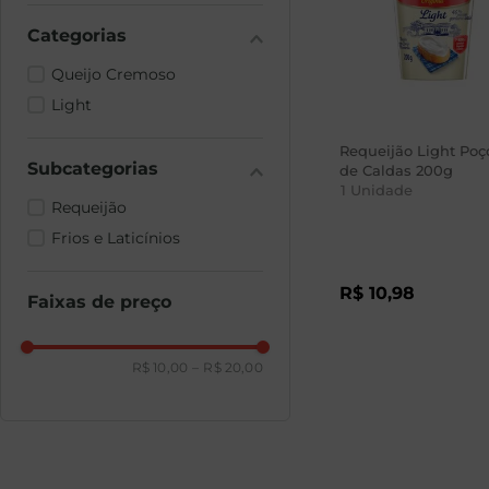
Queijo Cremoso
Light
Requeijão Light Poç
de Caldas 200g
1
Unidade
Requeijão
Frios e Laticínios
R$
10
,
98
Faixas de preço
R$ 10,00
–
R$ 20,00