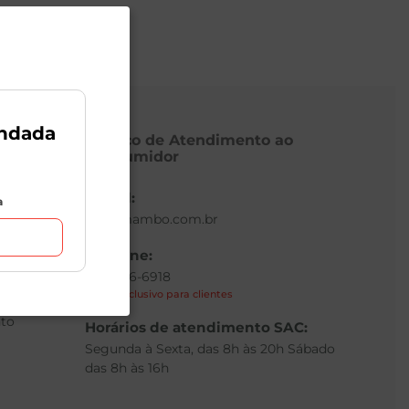
ndada
Serviço de Atendimento ao
Consumidor
E-mail:
a
sac@mambo.com.br
Telefone:
(11) 3336-6918
Canal exclusivo para clientes
to
Horários de atendimento SAC:
Segunda à Sexta, das 8h às 20h Sábado
das 8h às 16h