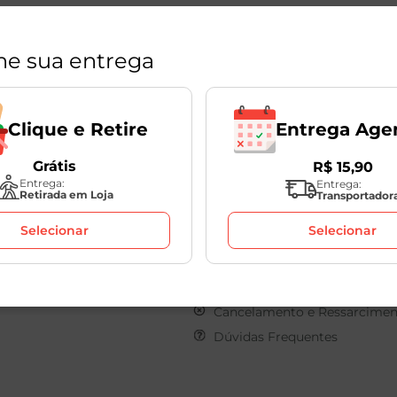
ne sua entrega
Entrega Age
Clique e Retire
Políticas
Grátis
R$
15
,
90
Entrega:
Entrega:
s
Sobre o seu Pedido
Retirada em Loja
Transportador
os
Clique e Retire
Selecionar
Selecionar
onosco
Termos de Uso
Pagamento
Privacidade
e Transparência
Devoluções
Cancelamento e Ressarcimen
Dúvidas Frequentes