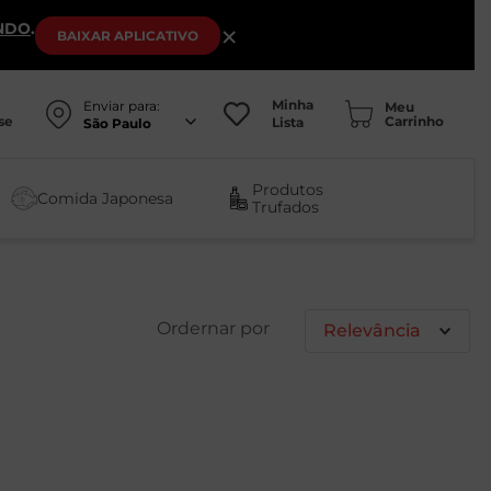
NDO
.
×
BAIXAR
APLICATIVO
Minha
Enviar para:
se
Lista
São Paulo
Produtos
Comida Japonesa
Trufados
Relevância