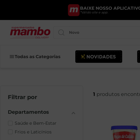
BAIXE NOSSO APLICATIVO
*Válido site e app.
Pesquise por produtos ou marcas..
Todas as Categorias
1
Saúde e Bem-Estar
Frios e Laticínios