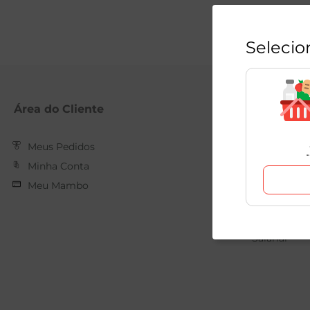
Selecio
Área do Cliente
Mambo
Meus Pedidos
Nossas Loja
Minha Conta
Quem Som
Meu Mambo
Trabalhe C
Forma de 
Relatório d
Salarial