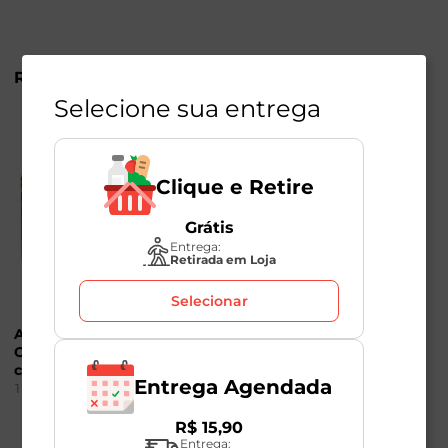
R$
24
,
49
R$
28
,
98
Selecione sua entrega
Clique e Retire
Grátis
Entrega:
Retirada em Loja
Selecionar
Açúcar Cristal
Azeite Orgânico Extra
Orgânico Native 250g
Virgem Native 500ml
com 50 Sachês
1
Unidade
Entrega Agendada
1
Unidade
R$
15
,
90
Entrega: