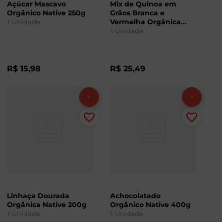
Açúcar Mascavo
Mix de Quinoa em
Orgânico Native 250g
Grãos Branca e
Vermelha Orgânica
1
Unidade
Native 200g
1
Unidade
R$
15
,
98
R$
25
,
49
Linhaça Dourada
Achocolatado
Orgânica Native 200g
Orgânico Native 400g
1
Unidade
1
Unidade