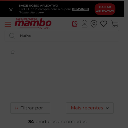
BAIXE NOSSO APLICATIVO
×
BAIXAR
10%OFF na 1ª compra com o cupom
BEMVINDO
APLICATIVO
*Válido site e app
Pesquise por produtos ou marcas...
Filtrar
Mais recentes
34