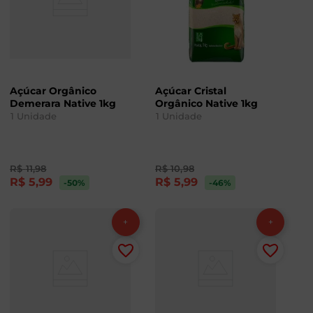
Açúcar Orgânico
Açúcar Cristal
Demerara Native 1kg
Orgânico Native 1kg
1
Unidade
1
Unidade
R$
11
,
98
R$
10
,
98
R$
5
,
99
R$
5
,
99
-50
%
-46
%