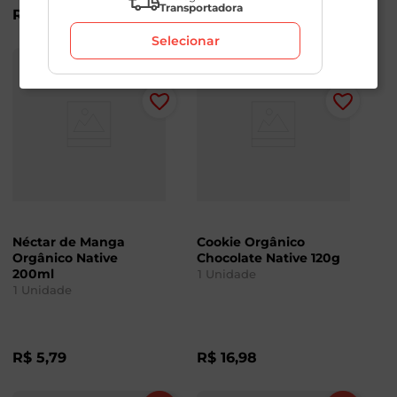
Transportadora
R$
10
,
98
R$
88
,
98
Selecionar
Néctar de Manga
Cookie Orgânico
Orgânico Native
Chocolate Native 120g
200ml
1
Unidade
1
Unidade
R$
5
,
79
R$
16
,
98