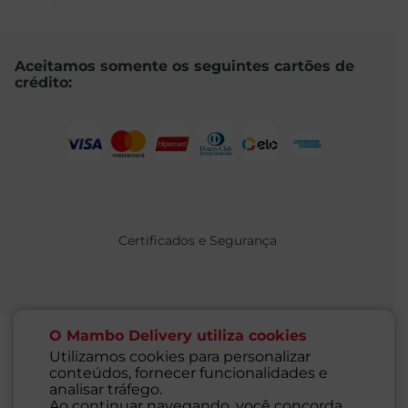
Aceitamos somente os seguintes cartões de
crédito:
Certificados e Segurança
O Mambo Delivery utiliza cookies
Utilizamos cookies para personalizar
conteúdos, fornecer funcionalidades e
@ 2021 MAMBO - TODOS OS DIREITOS RESERVADOS
analisar tráfego.
Supermercados Mambo Ltda.
Ao continuar navegando, você concorda