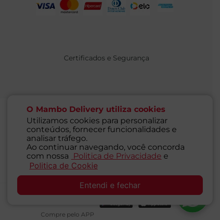
Certificados e Segurança
O Mambo Delivery utiliza cookies
Utilizamos cookies para personalizar
conteúdos, fornecer funcionalidades e
@ 2021 MAMBO - TODOS OS DIREITOS RESERVADOS
analisar tráfego.
Supermercados Mambo Ltda.
Ao continuar navegando, você concorda
CNPJ: 71.676.316/0001-46 - Inscrição Estadual: 116.827.781.117
com nossa
Politica de Privacidade
e
Endereço: Rua Guaipá, 255 - Vila Leopoldina - São Paulo - SP -
Politica de Cookie
SAC
05089-001
Entendi e fechar
Desenvolvido por:
Compre pelo APP