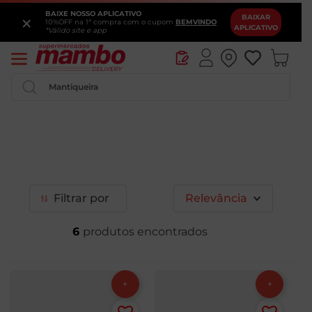
BAIXE NOSSO APLICATIVO
×
BAIXAR
10%OFF na 1ª compra com o cupom
BEMVINDO
APLICATIVO
*Válido site e app
Pesquise por produtos ou marcas...
Filtrar
Relevância
6