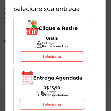
Selecione sua entrega
Ovo Vermelho Jumbo
Ovos Vermelhos
Happy Eggs
Happy Eggs
Mantiqueira com 10
Mantiqueira com 10
Unidades
Unidades
1
Unidade
1
Unidade
Clique e Retire
Produto Indisponível
Grátis
R$
13
,
98
Entrega:
Retirada em Loja
Selecionar
Entrega Agendada
R$
15
,
90
Entrega:
Transportadora
Central de Atendimento
Selecionar