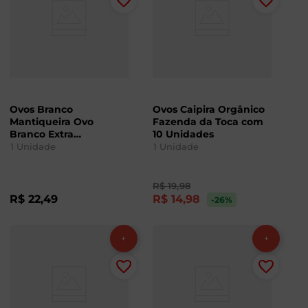
Ovos Branco
Ovos Caipira Orgânico
Mantiqueira Ovo
Fazenda da Toca com
Branco Extra
10 Unidades
Mantiqueira com 20
1
Unidade
1
Unidade
Unidades
R$
19
,
98
R$
22
,
49
R$
14
,
98
-26
%