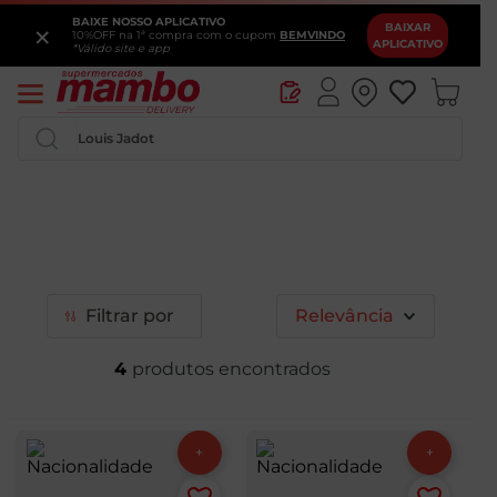
BAIXE NOSSO APLICATIVO
×
BAIXAR
10%OFF na 1ª compra com o cupom
BEMVINDO
APLICATIVO
*Válido site e app
Pesquise por produtos ou marcas...
Filtrar
Relevância
4