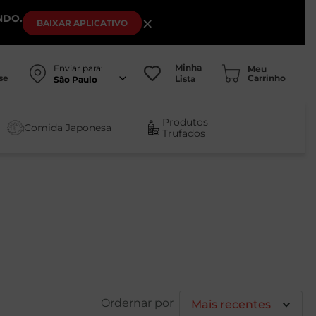
NDO
.
×
BAIXAR
APLICATIVO
Minha
Enviar para:
se
Lista
São Paulo
Produtos
Comida Japonesa
Trufados
Mais recentes