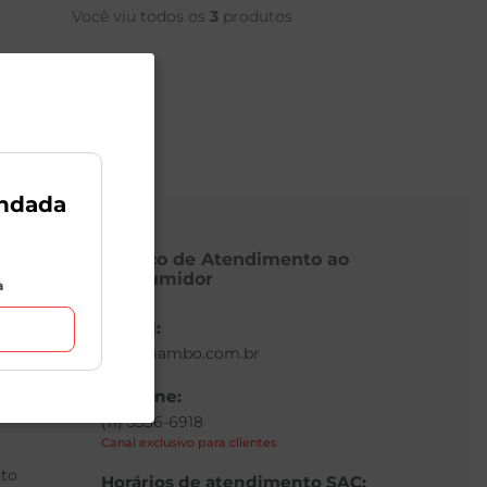
Você viu todos os
3
produtos
ndada
Serviço de Atendimento ao
Consumidor
a
E-mail:
sac@mambo.com.br
Telefone:
(11) 3336-6918
Canal exclusivo para clientes
to
Horários de atendimento SAC: