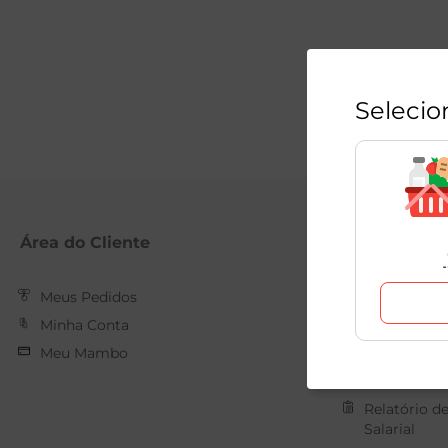
Selecio
Área do Cliente
Mambo
Meus Pedidos
Nossas Loja
Minha Conta
Quem Som
Meu Mambo
Trabalhe C
Forma de 
Relatório d
Salarial