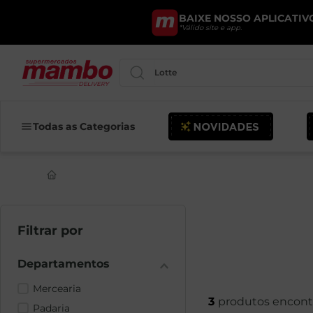
BAIXE NOSSO APLICATIVO
*Válido site e app.
Pesquise por produtos ou marcas..
Todas as Categorias
Mercearia
3
Padaria