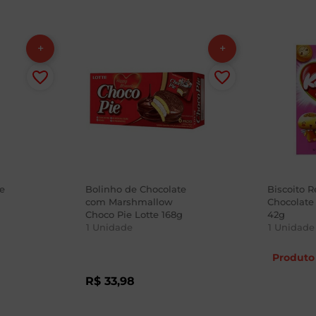
e
Bolinho de Chocolate
Biscoito 
com Marshmallow
Chocolate
Choco Pie Lotte 168g
42g
1
Unidade
1
Unidade
Produto 
R$
33
,
98