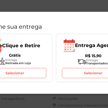
ne sua entrega
Entrega Age
Clique e Retire
Grátis
R$
15
,
90
Políticas
Entrega:
Entrega:
Retirada em Loja
Transportador
s
Sobre o seu Pedido
Selecionar
Selecionar
os
Clique e Retire
onosco
Termos de Uso
Pagamento
Privacidade
e Transparência
Devoluções
Cancelamento e Ressarcimen