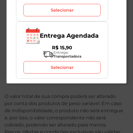
Central de Atendimento
Selecionar
Institucional
Políticas Mambo
Entrega Agendada
Atedimento ao Consumidor
R$
15
,
90
Entrega:
Transportadora
Nossas Redes
Selecionar
O valor total de sua compra poderá ser alterado
por conta dos produtos de peso variável. Em caso
de indisponibilidade, o produto não será entregue
e, por isso, o valor correspondente não será
cobrado, podendo ser alterado para menos.
Preços, ofertas e condições exclusivas são válidas