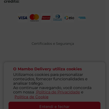
crédito:
Certificados e Segurança
O Mambo Delivery utiliza cookies
Utilizamos cookies para personalizar
conteúdos, fornecer funcionalidades e
@ 2021 MAMBO - TODOS OS DIREITOS RESERVADOS
analisar tráfego.
Supermercados Mambo Ltda.
Ao continuar navegando, você concorda
CNPJ: 71.676.316/0001-46 - Inscrição Estadual: 116.827.781.117
com nossa
Politica de Privacidade
e
Endereço: Rua Guaipá, 255 - Vila Leopoldina - São Paulo - SP -
Politica de Cookie
SAC
05089-001
Entendi e fechar