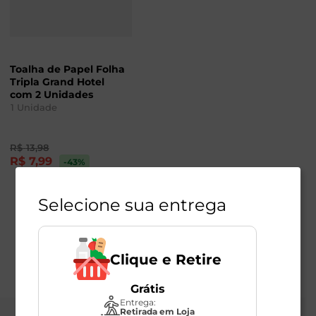
Toalha de Papel Folha
Tripla Grand Hotel
com 2 Unidades
1
Unidade
R$
13
,
98
R$
7
,
99
-43
%
Selecione sua entrega
Clique e Retire
Grátis
Entrega:
Retirada em Loja