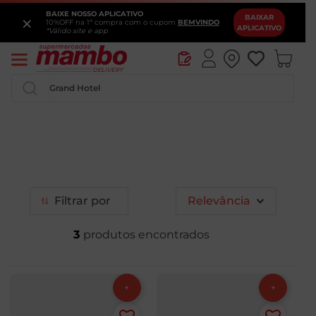
BAIXE NOSSO APLICATIVO
×
BAIXAR
10%OFF na 1ª compra com o cupom
BEMVINDO
APLICATIVO
*Válido site e app
Pesquise por produtos ou marcas...
Filtrar
Relevância
3