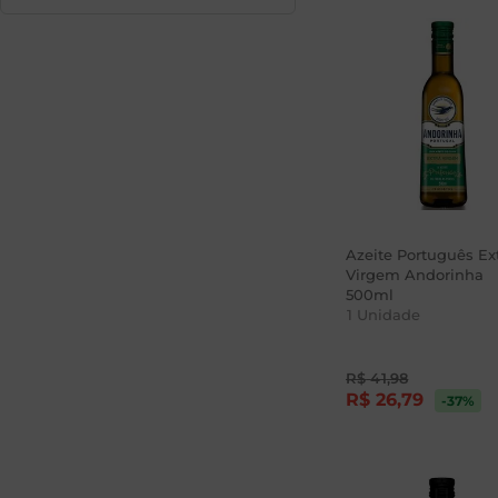
Azeite Português Ex
Virgem Andorinha
500ml
1
Unidade
R$
41
,
98
R$
26
,
79
-37
%