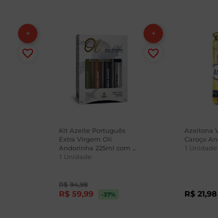
Kit Azeite Português
Azeitona 
Extra Virgem Oli
Caroço An
Andorinha 225ml com 3
1
Unidade
Unidades
1
Unidade
R$
94
,
98
R$
59
,
99
R$
21
,
98
-37
%