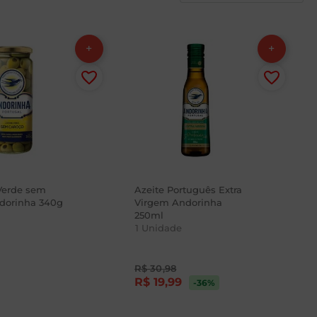
Verde sem
Azeite Português Extra
dorinha 340g
Virgem Andorinha
250ml
1
Unidade
R$
30
,
98
R$
19
,
99
-36
%