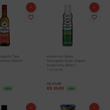
rtuguês Tipo
Azeite em Spray
orinha 500ml
Português Extra Virgem
Andorinha 200ml
1
Unidade
R$
33
,
98
9
R$
26
,
99
-25
%
-21
%