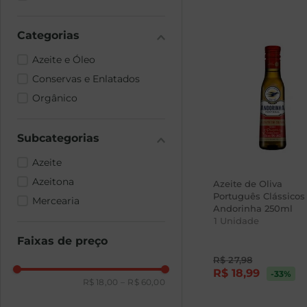
Azeite e Óleo
Conservas e Enlatados
Orgânico
Azeite
Azeitona
Azeite de Oliva
Português Clássicos
Mercearia
Andorinha 250ml
1
Unidade
Faixas de preço
R$
27
,
98
R$
18
,
99
-33
%
R$ 18,00
–
R$ 60,00