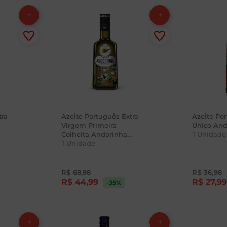
tra
Azeite Português Extra
Azeite Po
Virgem Primeira
Único And
Colheita Andorinha
1
Unidade
500ml
1
Unidade
R$
68
,
98
R$
36
,
98
R$
44
,
99
R$
27
,
9
-35
%