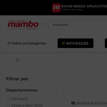
BAIXE NOSSO APLICATIVO
*Válido site e app.
Pesquise por produtos ou marcas..
Todas as Categorias
Mercearia
15
Saúde e Bem-Estar