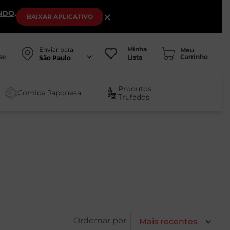
NDO
.
×
BAIXAR
APLICATIVO
Minha
Enviar para:
se
Lista
São Paulo
Produtos
Comida Japonesa
Trufados
Mais recentes