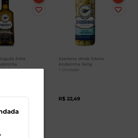
rtuguês Extra
Azeitona Verde Inteira
ndorinha
Andorinha 340g
00ml
1
Unidade
9
R$
22
,
49
-25
%
ndada
a