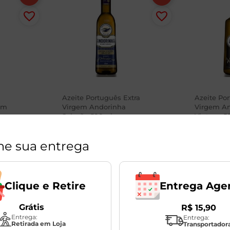
Azeite Português Extra
Azeite Po
em
Virgem Andorinha
Virgem A
Seleção 500ml
Vintage 5
1
Unidade
1
Unidade
ne sua entrega
R$
46
,
98
R$
59
,
98
R$
32
,
99
R$
44
,
9
-30
%
Entrega Age
Clique e Retire
Grátis
R$
15
,
90
Entrega:
Entrega:
Retirada em Loja
Transportador