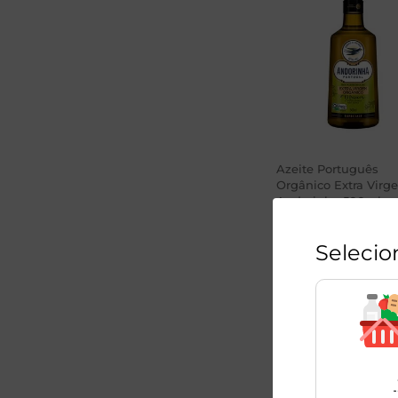
Azeite Português
Orgânico Extra Virg
Andorinha 500ml
1
Unidade
Selecio
R$
62
,
98
R$
44
,
99
-29
%