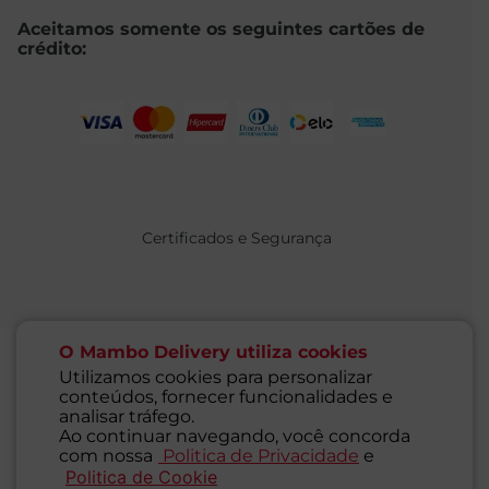
Aceitamos somente os seguintes cartões de
crédito:
Certificados e Segurança
O Mambo Delivery utiliza cookies
Utilizamos cookies para personalizar
conteúdos, fornecer funcionalidades e
@ 2021 MAMBO - TODOS OS DIREITOS RESERVADOS
analisar tráfego.
Supermercados Mambo Ltda.
Ao continuar navegando, você concorda
CNPJ: 71.676.316/0001-46 - Inscrição Estadual: 116.827.781.117
com nossa
Politica de Privacidade
e
Endereço: Rua Guaipá, 255 - Vila Leopoldina - São Paulo - SP -
Politica de Cookie
SAC