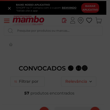
BAIXE NOSSO APLICATIVO
×
BAIXAR
10%OFF na 1ª compra com o cupom
BEMVINDO
APLICATIVO
*Válido site e app
Pesquise por produtos ou marcas...
Iogurte
Queijo
CONVOCADOS 🟢 🟡🔵
Pao
Leite
Filtrar
Relevância
Cerveja
57