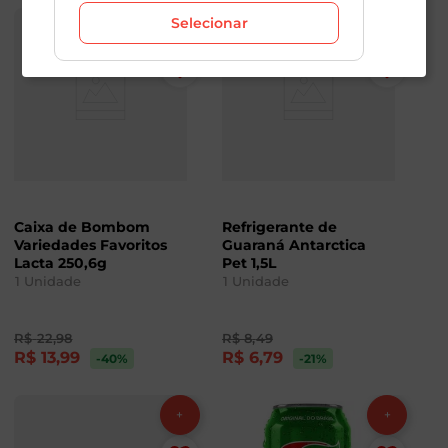
Selecionar
Caixa de Bombom
Refrigerante de
Variedades Favoritos
Guaraná Antarctica
Lacta 250,6g
Pet 1,5L
1
Unidade
1
Unidade
R$
22
,
98
R$
8
,
49
R$
13
,
99
R$
6
,
79
-40
%
-21
%