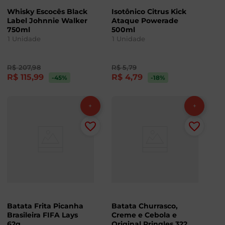
Whisky Escocês Black
Isotônico Citrus Kick
Label Johnnie Walker
Ataque Powerade
750ml
500ml
1
Unidade
1
Unidade
R$
207
,
98
R$
5
,
79
R$
115
,
99
R$
4
,
79
-45
%
-18
%
Batata Frita Picanha
Batata Churrasco,
Brasileira FIFA Lays
Creme e Cebola e
62g
Original Pringles 322g