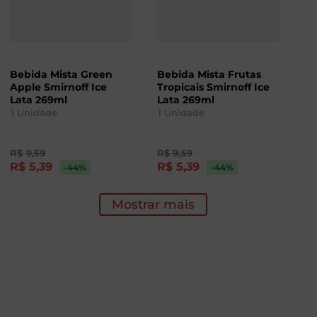
Bebida Mista Green
Bebida Mista Frutas
Apple Smirnoff Ice
Tropicais Smirnoff Ice
Lata 269ml
Lata 269ml
1
Unidade
1
Unidade
R$
9
,
59
R$
9
,
59
R$
5
,
39
R$
5
,
39
-44
%
-44
%
Mostrar mais