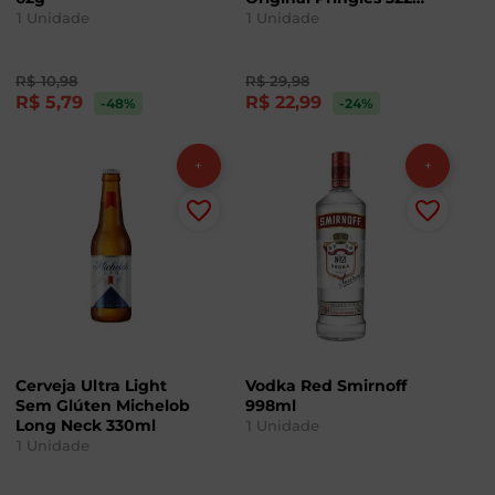
com 3 Unidades
1
Unidade
1
Unidade
R$
10
,
98
R$
29
,
98
R$
5
,
79
R$
22
,
99
-48
%
-24
%
Cerveja Ultra Light
Vodka Red Smirnoff
Sem Glúten Michelob
998ml
Long Neck 330ml
1
Unidade
1
Unidade