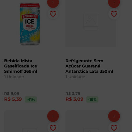
Bebida Mista
Refrigerante Sem
Gaseificada Ice
Açúcar Guaraná
Smirnoff 269ml
Antarctica Lata 350ml
1
Unidade
1
Unidade
R$
9
,
09
R$
3
,
79
R$
5
,
39
R$
3
,
09
-41
%
-19
%