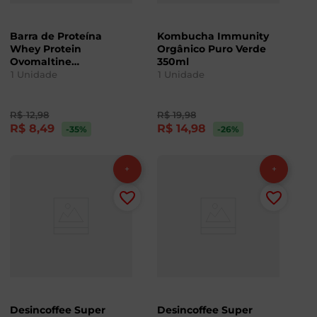
Barra de Proteína
Kombucha Immunity
Whey Protein
Orgânico Puro Verde
Ovomaltine
350ml
Integralmedica 45g
1
Unidade
1
Unidade
R$
12
,
98
R$
19
,
98
R$
8
,
49
R$
14
,
98
-35
%
-26
%
Desincoffee Super
Desincoffee Super