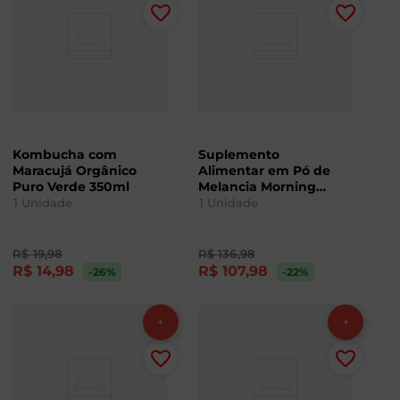
Kombucha com
Suplemento
Maracujá Orgânico
Alimentar em Pó de
Puro Verde 350ml
Melancia Morning
Shot 2.0 Sublyme
1
Unidade
1
Unidade
144g
R$
19
,
98
R$
136
,
98
R$
14
,
98
R$
107
,
98
-26
%
-22
%