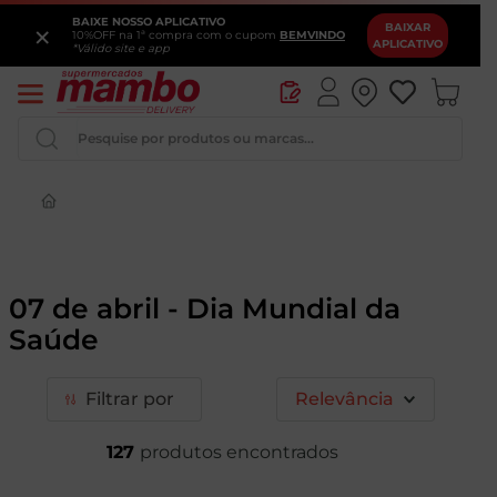
BAIXE NOSSO APLICATIVO
×
BAIXAR
10%OFF na 1ª compra com o cupom
BEMVINDO
APLICATIVO
*Válido site e app
Pesquise por produtos ou marcas...
Iogurte
Queijo
07 de abril - Dia Mundial da
Pao
Saúde
Leite
Cerveja
Filtrar
Relevância
127