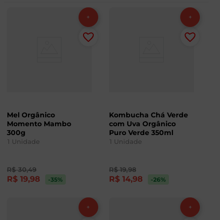
Mel Orgânico
Kombucha Chá Verde
Momento Mambo
com Uva Orgânico
300g
Puro Verde 350ml
1
Unidade
1
Unidade
R$
30
,
49
R$
19
,
98
R$
19
,
98
R$
14
,
98
-35
%
-26
%