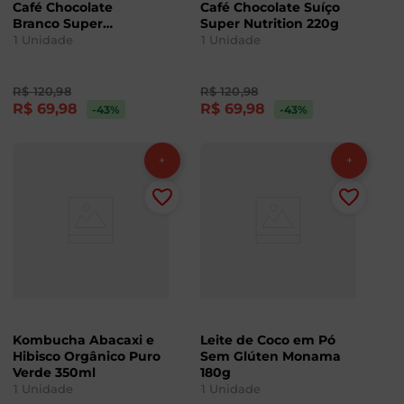
Café Chocolate
Café Chocolate Suíço
Branco Super
Super Nutrition 220g
Nutrition 220g
1
Unidade
1
Unidade
R$
120
,
98
R$
120
,
98
R$
69
,
98
R$
69
,
98
-43
%
-43
%
Kombucha Abacaxi e
Leite de Coco em Pó
Hibisco Orgânico Puro
Sem Glúten Monama
Verde 350ml
180g
1
Unidade
1
Unidade