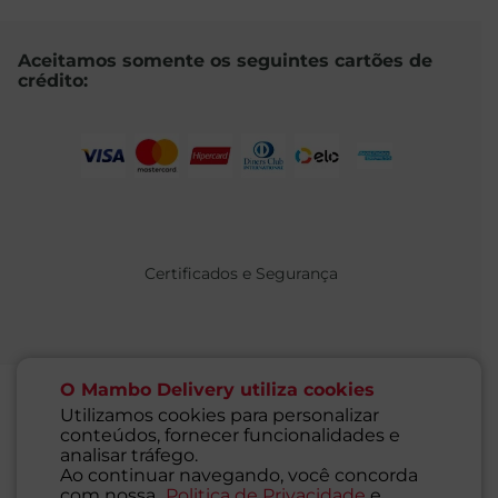
Aceitamos somente os seguintes cartões de
crédito:
Certificados e Segurança
O Mambo Delivery utiliza cookies
Utilizamos cookies para personalizar
conteúdos, fornecer funcionalidades e
@ 2021 MAMBO - TODOS OS DIREITOS RESERVADOS
analisar tráfego.
Supermercados Mambo Ltda.
Ao continuar navegando, você concorda
CNPJ: 71.676.316/0001-46 - Inscrição Estadual: 116.827.781.117
com nossa
Politica de Privacidade
e