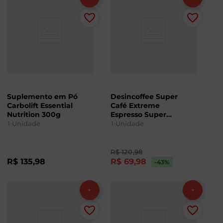
Suplemento em Pó
Desincoffee Super
Carbolift Essential
Café Extreme
Nutrition 300g
Espresso Super
Nutrition 220g
1
Unidade
1
Unidade
R$
120
,
98
R$
135
,
98
R$
69
,
98
-43
%