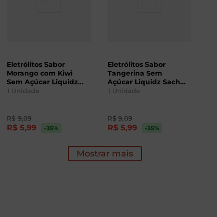
Eletrólitos Sabor
Eletrólitos Sabor
Morango com Kiwi
Tangerina Sem
Sem Açúcar Liquidz
Açúcar Liquidz Sachê
Sachê 5g
5g
1
Unidade
1
Unidade
R$
9
,
09
R$
9
,
09
R$
5
,
99
R$
5
,
99
-35
%
-35
%
Mostrar mais