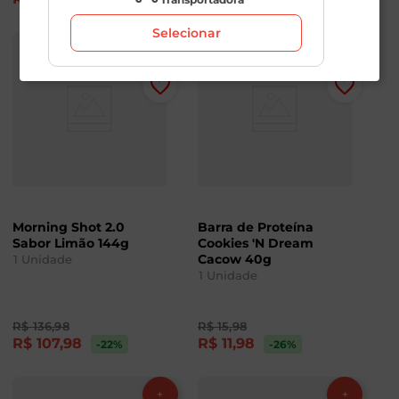
Selecionar
Morning Shot 2.0
Barra de Proteína
Sabor Limão 144g
Cookies 'N Dream
Cacow 40g
1
Unidade
1
Unidade
R$
136
,
98
R$
15
,
98
R$
107
,
98
R$
11
,
98
-22
%
-26
%