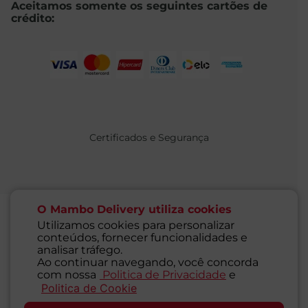
Aceitamos somente os seguintes cartões de
crédito:
Certificados e Segurança
O Mambo Delivery utiliza cookies
Utilizamos cookies para personalizar
conteúdos, fornecer funcionalidades e
@ 2021 MAMBO - TODOS OS DIREITOS RESERVADOS
analisar tráfego.
Supermercados Mambo Ltda.
Ao continuar navegando, você concorda
CNPJ: 71.676.316/0001-46 - Inscrição Estadual: 116.827.781.117
com nossa
Politica de Privacidade
e
Endereço: Rua Guaipá, 255 - Vila Leopoldina - São Paulo - SP -
Politica de Cookie
SAC
05089-001