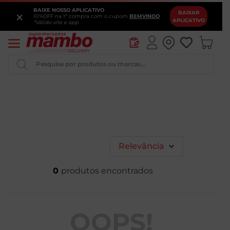
BAIXE NOSSO APLICATIVO
×
BAIXAR
10%OFF na 1ª compra com o cupom
BEMVINDO
APLICATIVO
*Válido site e app
Pesquise por produtos ou marcas...
Iogurte
Queijo
Pao
Relevância
Leite
0
Cerveja
OOPS!