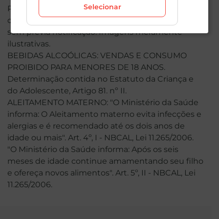
Selecionar
Preços, ofertas e condições exclusivas são válidas
durante o dia de hoje, podendo sofrer alterações
sem prévia notificação. Imagens meramente
ilustrativas.
BEBIDAS ALCOÓLICAS: VENDAS E CONSUMO
PROIBIDO PARA MENORES DE 18 ANOS.
Determinação contida no Estatuto da Criança e
do Adolescente, Artigo 81. nº II.
ALEITAMENTO MATERNO: "O Ministério da Saúde
informa: O Aleitamento materno evita infecções e
alergias e é recomendado até os dois anos de
idade ou mais". Art. 4º, I - NBCAL, Lei 11.265/2006.
"O Ministério da Saúde informa: Após os seis
meses de idade continue amamentando seu filho
e ofereça novos alimentos". Art. 5º, II - NBCAL, Lei
11.265/2006.